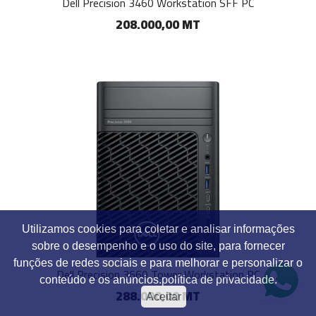
Dell Precision 3460 Workstation SFF PC
208.000,00 MT
Utilizamos cookies para coletar e analisar informações
sobre o desempenho e o uso do site, para fornecer
funções de redes sociais e para melhorar e personalizar o
Dell Precision 3660 Tower Workstation PC
conteúdo e os anúncios.
política de privacidade.
288.000,00 MT
Aceitar