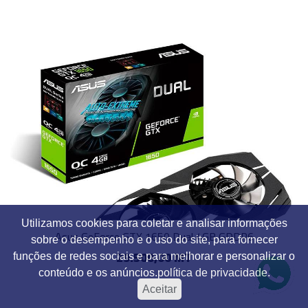
Utilizamos cookies para coletar e analisar informações
Asus GeForce GTX 1650 Dual 4GB GDDR6
sobre o desempenho e o uso do site, para fornecer
29.500,00 MT
funções de redes sociais e para melhorar e personalizar o
conteúdo e os anúncios.
política de privacidade.
Aceitar