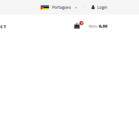
Portugues
Login
0
item:
0,00
CT