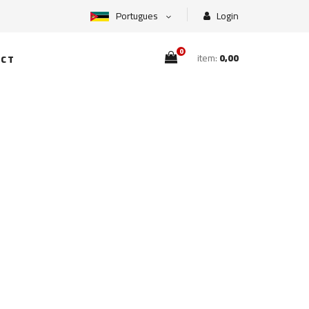
Portugues
Login
0
item:
0,00
CT