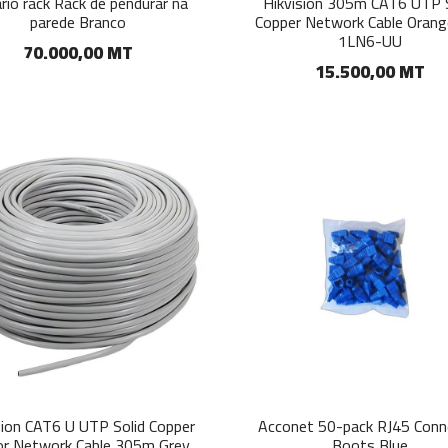
rio rack Rack de pendurar na
Hikvision 305m CAT6 UTP S
parede Branco
Copper Network Cable Oran
1LN6-UU
70.000,00 MT
15.500,00 MT
sion CAT6 U UTP Solid Copper
Acconet 50-pack RJ45 Conn
or Network Cable 305m Grey
Boots Blue