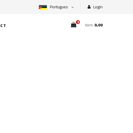
Portugues
Login
0
item:
0,00
CT