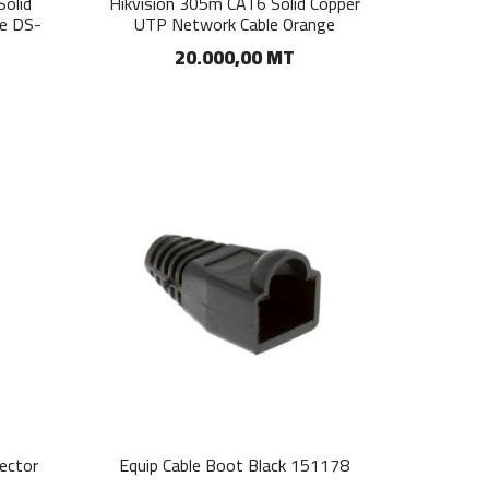
olid
Hikvision 305m CAT6 Solid Copper
ge DS-
UTP Network Cable Orange
20.000,00 MT
ector
Equip Cable Boot Black 151178