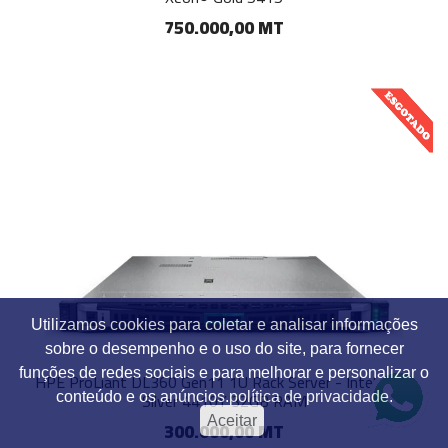
750.000,00 MT
Utilizamos cookies para coletar e analisar informações
sobre o desempenho e o uso do site, para fornecer
funções de redes sociais e para melhorar e personalizar o
HPE ProLiant DL360 Gen11 1U Rack Server - Intel Xeon
Silver 4410Y 32GB RAM
conteúdo e os anúncios.
política de privacidade.
Aceitar
300.000,00 MT