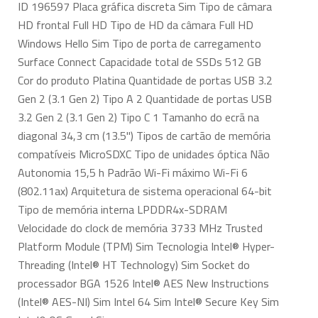
ID 196597 Placa gráfica discreta Sim Tipo de câmara
HD frontal Full HD Tipo de HD da câmara Full HD
Windows Hello Sim Tipo de porta de carregamento
Surface Connect Capacidade total de SSDs 512 GB
Cor do produto Platina Quantidade de portas USB 3.2
Gen 2 (3.1 Gen 2) Tipo A 2 Quantidade de portas USB
3.2 Gen 2 (3.1 Gen 2) Tipo C 1 Tamanho do ecrã na
diagonal 34,3 cm (13.5") Tipos de cartão de memória
compatíveis MicroSDXC Tipo de unidades óptica Não
Autonomia 15,5 h Padrão Wi-Fi máximo Wi-Fi 6
(802.11ax) Arquitetura de sistema operacional 64-bit
Tipo de memória interna LPDDR4x-SDRAM
Velocidade do clock de memória 3733 MHz Trusted
Platform Module (TPM) Sim Tecnologia Intel® Hyper-
Threading (Intel® HT Technology) Sim Socket do
processador BGA 1526 Intel® AES New Instructions
(Intel® AES-NI) Sim Intel 64 Sim Intel® Secure Key Sim