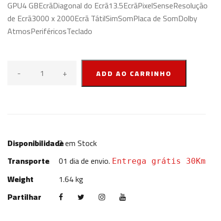
GPU4 GBEcrãDiagonal do Ecrã13.5EcrãPixelSenseResolução
de Ecrã3000 x 2000Ecrã TátilSimSomPlaca de SomDolby
AtmosPeriféricosTeclado
-
+
ADD AO CARRINHO
Disponibilidade
2
em Stock
Transporte
01 dia de envio.
Entrega grátis 30Km
Weight
1.64 kg
Partilhar