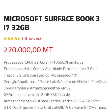
MICROSOFT SURFACE BOOK 3
i7 32GB
(18 reviews)
270.000,00 MT
ProcessadorCPUIntel Core i7-1065G7Familia de
ProcessadorIntel Core i7Velocidade Processador1.3 GHz
(Turbo: 3.9 GHz)Geração do Processador10ª
GeraçãoArquitetura CPUIce LakeNúmero de Núcleos CoreQuad
CoreMemória e ArmazenamentoRAM32
GBArmazenamento512 GB SSDTipo de
ArmazenamentoSSDPlaca GráficaGráficaNVIDIA GeForce
GTX 1650Tipo de Placa GráficaNVIDIA GeForce GTXMemória