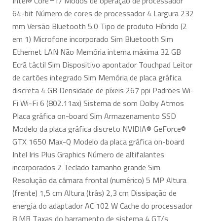
Intel® Core™ i7 Modos de operação de processador
64-bit Número de cores de processador 4 Largura 232
mm Versão Bluetooth 5.0 Tipo de produto Híbrido (2
em 1) Microfone incorporado Sim Bluetooth Sim
Ethernet LAN Não Memória interna máxima 32 GB
Ecrã táctil Sim Dispositivo apontador Touchpad Leitor
de cartões integrado Sim Memória de placa gráfica
discreta 4 GB Densidade de píxeis 267 ppi Padrões Wi-
Fi Wi-Fi 6 (802.11ax) Sistema de som Dolby Atmos
Placa gráfica on-board Sim Armazenamento SSD
Modelo da placa gráfica discreto NVIDIA® GeForce®
GTX 1650 Max-Q Modelo da placa gráfica on-board
Intel Iris Plus Graphics Número de altifalantes
incorporados 2 Teclado tamanho grande Sim
Resolução da câmara frontal (numérico) 5 MP Altura
(frente) 1,5 cm Altura (trás) 2,3 cm Dissipação de
energia do adaptador AC 102 W Cache do processador
8 MB Taxas do barramento de sistema 4 GT/s