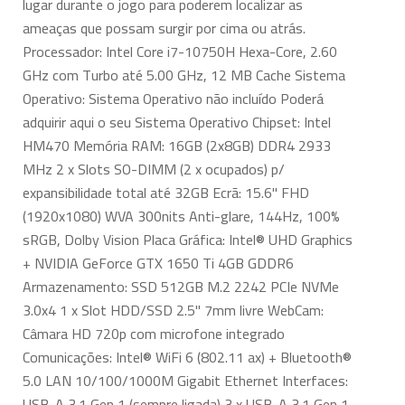
lugar durante o jogo para poderem localizar as
ameaças que possam surgir por cima ou atrás.
Processador: Intel Core i7-10750H Hexa-Core, 2.60
GHz com Turbo até 5.00 GHz, 12 MB Cache Sistema
Operativo: Sistema Operativo não incluído Poderá
adquirir aqui o seu Sistema Operativo Chipset: Intel
HM470 Memória RAM: 16GB (2x8GB) DDR4 2933
MHz 2 x Slots SO-DIMM (2 x ocupados) p/
expansibilidade total até 32GB Ecrã: 15.6" FHD
(1920x1080) WVA 300nits Anti-glare, 144Hz, 100%
sRGB, Dolby Vision Placa Gráfica: Intel® UHD Graphics
+ NVIDIA GeForce GTX 1650 Ti 4GB GDDR6
Armazenamento: SSD 512GB M.2 2242 PCIe NVMe
3.0x4 1 x Slot HDD/SSD 2.5" 7mm livre WebCam:
Câmara HD 720p com microfone integrado
Comunicações: Intel® WiFi 6 (802.11 ax) + Bluetooth®
5.0 LAN 10/100/1000M Gigabit Ethernet Interfaces:
USB-A 3.1 Gen 1 (sempre ligada) 3 x USB-A 3.1 Gen 1