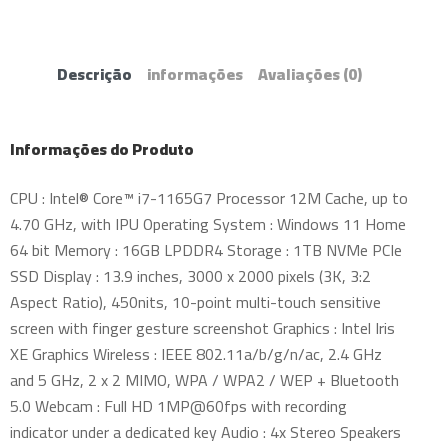
Descrição
informações
Avaliações
(0)
Informações do Produto
CPU : Intel® Core™ i7-1165G7 Processor 12M Cache, up to
4.70 GHz, with IPU Operating System : Windows 11 Home
64 bit Memory : 16GB LPDDR4 Storage : 1TB NVMe PCIe
SSD Display : 13.9 inches, 3000 x 2000 pixels (3K, 3:2
Aspect Ratio), 450nits, 10-point multi-touch sensitive
screen with finger gesture screenshot Graphics : Intel Iris
XE Graphics Wireless : IEEE 802.11a/b/g/n/ac, 2.4 GHz
and 5 GHz, 2 x 2 MIMO, WPA / WPA2 / WEP + Bluetooth
5.0 Webcam : Full HD 1MP@60fps with recording
indicator under a dedicated key Audio : 4x Stereo Speakers