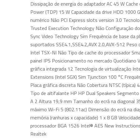
Dissipação de energia do adaptador AC 45 W Cache
Power (TDP) 15 W Capacidade da drive HDD 1000 GB
numérico Não PCI Express slots version 3.0 Tecnolo
Trusted Execution Technology Não Configuração do 
Sync Video Technology Sim Frequência de base da pl
suportados SSE4.1,SSE4.2,AVX 2.0,AVX-512 Peso d
Intel TSX-NI Não Tipo de cache do processador Sm
painel IPS Posicionamento no mercado Quotidiano Ve
gráfica integrada 12 Tecnologia de virtualização Int
Extensions (Intel SGX) Sim Tjunction 100 °C Frequ
Placa gráfica discreta Não Cobertura NTSC (típic
Tipo de altifalante HP HP Dual Speakers Segmento 
A 2 Altura 19,9 mm Tamanho do ecrã na diagonal 3
máximo Wi-Fi 5 (802.11ac) Dimensão do ecrã na di
memória (ranhuras x capacidade) 1 x 8 GB Velocida
processador BGA 1526 Intel® AES New Instructions 
Realtek