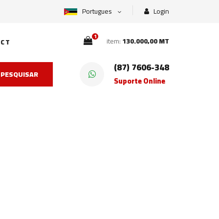
Portugues
Login
1
item:
130.000,00 MT
CT
(87) 7606-348
PESQUISAR
Suporte Online