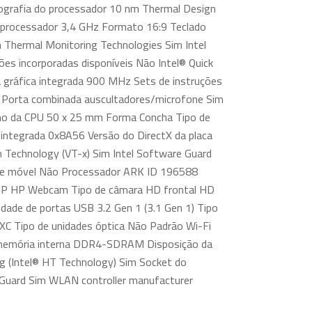
ografia do processador 10 nm Thermal Design
 processador 3,4 GHz Formato 16:9 Teclado
m Thermal Monitoring Technologies Sim Intel
es incorporadas disponíveis Não Intel® Quick
a gráfica integrada 900 MHz Sets de instruções
 Porta combinada auscultadores/microfone Sim
nho da CPU 50 x 25 mm Forma Concha Tipo de
 integrada 0x8A56 Versão do DirectX da placa
ion Technology (VT-x) Sim Intel Software Guard
rede móvel Não Processador ARK ID 196588
l HP HP Webcam Tipo de câmara HD frontal HD
dade de portas USB 3.2 Gen 1 (3.1 Gen 1) Tipo
XC Tipo de unidades óptica Não Padrão Wi-Fi
de memória interna DDR4-SDRAM Disposição da
g (Intel® HT Technology) Sim Socket do
S Guard Sim WLAN controller manufacturer