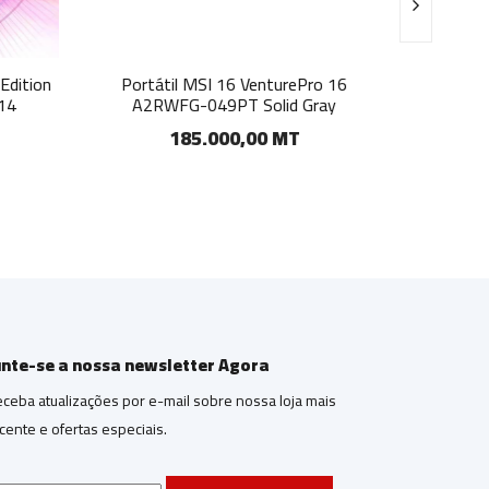
Edition
Portátil MSI 16 VenturePro 16
Asus R
 14
A2RWFG-049PT Solid Gray
MT 19
185.000,00 MT
unte-se a nossa newsletter Agora
ceba atualizações por e-mail sobre nossa loja mais
cente e ofertas especiais.