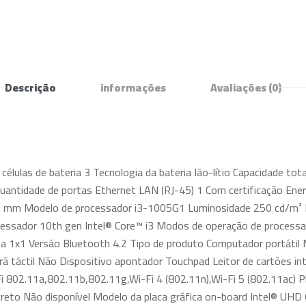
Descrição
informações
Avaliações
(0)
élulas de bateria 3 Tecnologia da bateria Ião-lítio Capacidade t
uantidade de portas Ethernet LAN (RJ-45) 1 Com certificação Ene
 mm Modelo de processador i3-1005G1 Luminosidade 250 cd/m² R
cessador 10th gen Intel® Core™ i3 Modos de operação de process
a 1x1 Versão Bluetooth 4.2 Tipo de produto Computador portátil
ã táctil Não Dispositivo apontador Touchpad Leitor de cartões i
i 802.11a,802.11b,802.11g,Wi-Fi 4 (802.11n),Wi-Fi 5 (802.11ac)
reto Não disponível Modelo da placa gráfica on-board Intel® UHD 