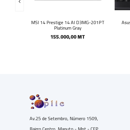
tel 14.5
MSI 14 Prestige 14 AI D3MG-201PT
Asu
Platinum Gray
T
155.000,00 MT
Av.25 de Setembro, Número 1509,
Bairro Centro, Maputo - Mpt - CEP