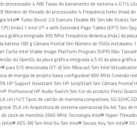
 do processador 4 MB Taxas do barramento de sistema 4 GT/s Lit
 Número de threads do processador 4 Frequência turbo (max) do
gia Intel® Turbo Boost 2.0 Execute Disable Bit Sim Idle States Si
CPU (máx.) 1 Intel VT-x with Extended Page Tables (EPT) Sim Opçõ
aca gráfica integrada 300 MHz Frequência dinâmica (máx.) da plac
a bateria 180 g Câmara frontal Sim Número de SSDs instalados 1
art Cache Intel Stable Image Platform Program (SIPP) Não Tama
rsão do OpenGL da placa gráfica integrada 4.5 ID da placa gráfica
el® para E/S direcionada (VT-d) Sim Miracast Sim Intel Virtualizat
ência de energia de projeto baixa configurável 900 MHz Conexão 
a) 45% HP Support Assistant Sim HP JumpStart Sim Câmara fronta
HP Profissional HP Audio Switch Sim Cor do produto Preto Quanti
5,6 cm (14") Tipos de cartão de memória compatíveis SD,SDHC,SD
agonal 35,6 cm Arquitetura de sistema operacional 64-bit Tipo 
de do clock de memória 2666 MHz Tecnologia Intel® Hyper-Threadin
(Intel® AES-NI) Sim Intel 64 Sim Intel® Secure Key Sim Intel® O