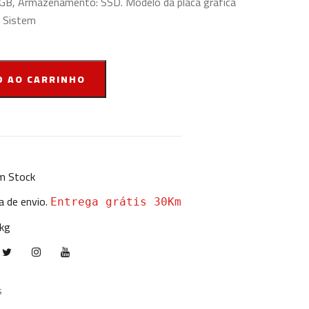
GB, Armazenamento: SSD. Modelo da placa gráfica
. Sistem
D AO CARRINHO
 Stock
a de envio.
Entrega grátis 30Km
 kg
s