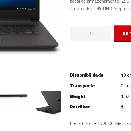
total de armazenamento: 256 
on-board: Intel® UHD Graphics
-
+
AD
Disponibilidade
10
em
Transporte
01 di
Weight
1.52
Partilhar
Frete Fixo de 1500.00 Meticai