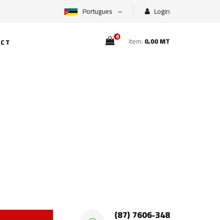
Portugues
Login
0
item:
0,00 MT
CT
(87) 7606-348