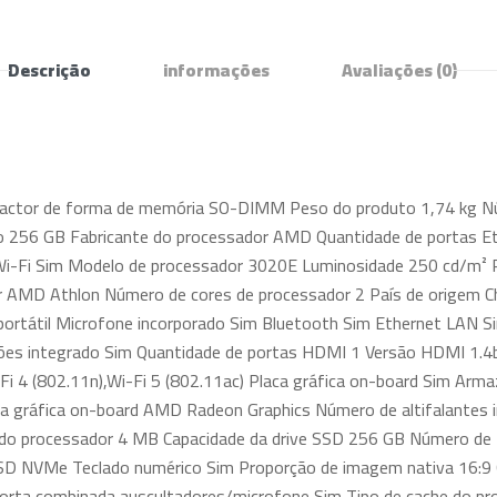
Descrição
informações
Avaliações
(0)
actor de forma de memória SO-DIMM Peso do produto 1,74 kg Núme
to 256 GB Fabricante do processador AMD Quantidade de portas Et
Wi-Fi Sim Modelo de processador 3020E Luminosidade 250 cd/m² R
 AMD Athlon Número de cores de processador 2 País de origem C
ortátil Microfone incorporado Sim Bluetooth Sim Ethernet LAN S
tões integrado Sim Quantidade de portas HDMI 1 Versão HDMI 1.4
 4 (802.11n),Wi-Fi 5 (802.11ac) Placa gráfica on-board Sim Ar
laca gráfica on-board AMD Radeon Graphics Número de altifalantes
 do processador 4 MB Capacidade da drive SSD 256 GB Número de 
 SSD NVMe Teclado numérico Sim Proporção de imagem nativa 16:9
orta combinada auscultadores/microfone Sim Tipo de cache do pro