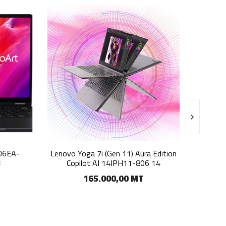
6EA-
Lenovo Yoga 7i (Gen 11) Aura Edition
Portát
Copilot AI 14IPH11-806 14
A2RW
165.000,00 MT