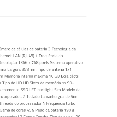
ro de células de bateria 3 Tecnologia da
hernet LAN (RJ-45) 1 Frequência do
esolução 1366 x 768 pixels Sistema operativo
hina Largura 358 mm Tipo de antena 1x1
im Memória interna máxima 16 GB Ecrã táctil
b Tipo de HD HD Slots de memória 1x SO-
mazenamento SSD LED backlight Sim Modelo da
 incorporados 2 Teclado tamanho grande Sim
threads do processador 4 Frequência turbo
 Gama de cores 45% Peso da bateria 190 g
cessador L3 Forma Concha Tipo de painel IPS