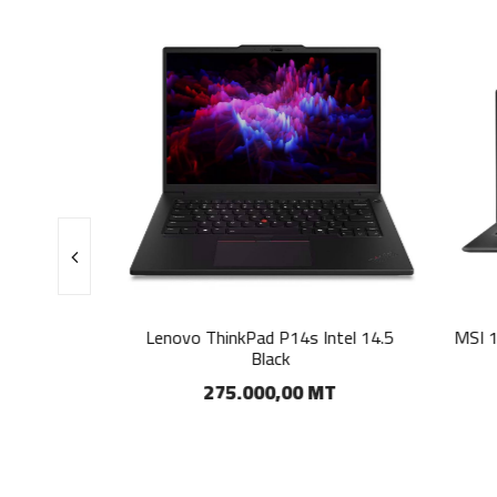
 16 Arctic
Lenovo ThinkPad P14s Intel 14.5
MSI 14
Black
T
275.000,00 MT