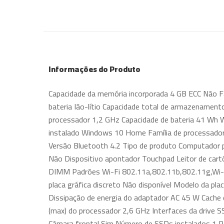
Informações do Produto
Capacidade da memória incorporada 4 GB ECC Não F
bateria Ião-lítio Capacidade total de armazenamen
processador 1,2 GHz Capacidade de bateria 41 Wh 
instalado Windows 10 Home Família de processador
Versão Bluetooth 4.2 Tipo de produto Computador p
Não Dispositivo apontador Touchpad Leitor de car
DIMM Padrões Wi-Fi 802.11a,802.11b,802.11g,Wi-Fi
placa gráfica discreto Não disponível Modelo da p
Dissipação de energia do adaptador AC 45 W Cache
(max) do processador 2,6 GHz Interfaces da drive
Câmara frontal Sim Número de SSDs instalados 1 P