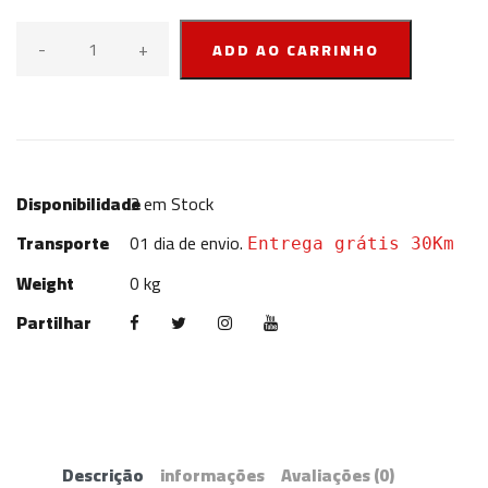
-
+
ADD AO CARRINHO
Disponibilidade
3
em Stock
Transporte
01 dia de envio.
Entrega grátis 30Km
Weight
0 kg
Partilhar
Descrição
informações
Avaliações
(0)