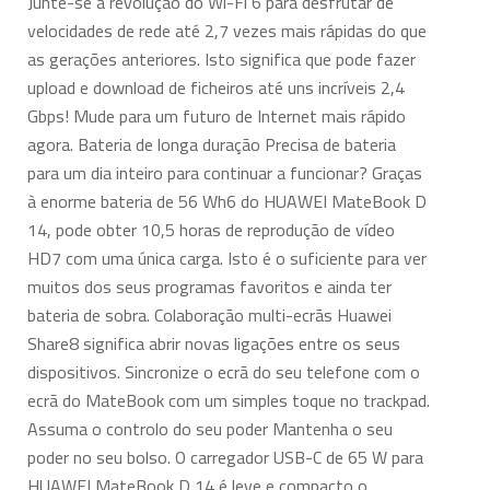
Junte-se à revolução do Wi-Fi 6 para desfrutar de
velocidades de rede até 2,7 vezes mais rápidas do que
as gerações anteriores. Isto significa que pode fazer
upload e download de ficheiros até uns incríveis 2,4
Gbps! Mude para um futuro de Internet mais rápido
agora. Bateria de longa duração Precisa de bateria
para um dia inteiro para continuar a funcionar? Graças
à enorme bateria de 56 Wh6 do HUAWEI MateBook D
14, pode obter 10,5 horas de reprodução de vídeo
HD7 com uma única carga. Isto é o suficiente para ver
muitos dos seus programas favoritos e ainda ter
bateria de sobra. Colaboração multi-ecrãs Huawei
Share8 significa abrir novas ligações entre os seus
dispositivos. Sincronize o ecrã do seu telefone com o
ecrã do MateBook com um simples toque no trackpad.
Assuma o controlo do seu poder Mantenha o seu
poder no seu bolso. O carregador USB-C de 65 W para
HUAWEI MateBook D 14 é leve e compacto o