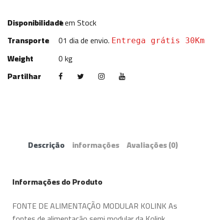
Disponibilidade
1
em Stock
Transporte
01 dia de envio.
Entrega grátis 30Km
Weight
0 kg
Partilhar
Descrição
informações
Avaliações
(0)
Informações do Produto
FONTE DE ALIMENTAÇÃO MODULAR KOLINK As
fontes de alimentação semi modular da Kolink