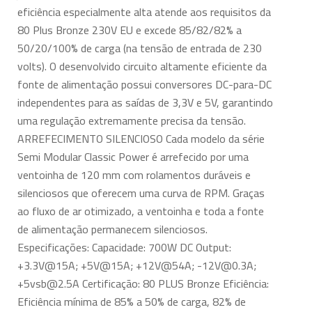
eficiência especialmente alta atende aos requisitos da
80 Plus Bronze 230V EU e excede 85/82/82% a
50/20/100% de carga (na tensão de entrada de 230
volts). O desenvolvido circuito altamente eficiente da
fonte de alimentação possui conversores DC-para-DC
independentes para as saídas de 3,3V e 5V, garantindo
uma regulação extremamente precisa da tensão.
ARREFECIMENTO SILENCIOSO Cada modelo da série
Semi Modular Classic Power é arrefecido por uma
ventoinha de 120 mm com rolamentos duráveis e
silenciosos que oferecem uma curva de RPM. Graças
ao fluxo de ar otimizado, a ventoinha e toda a fonte
de alimentação permanecem silenciosos.
Especificações: Capacidade: 700W DC Output:
+3.3V@15A; +5V@15A; +12V@54A;
-12V@0.3A
;
+5vsb@2.5A
Certificação: 80 PLUS Bronze Eficiência:
Eficiência mínima de 85% a 50% de carga, 82% de